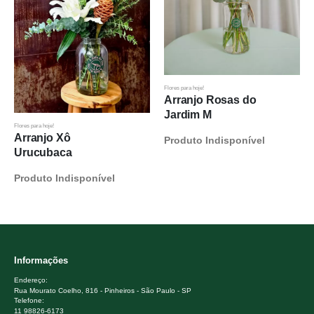
Flores para hoje!
Arranjo Rosas do
Jardim M
Flores para hoje!
Arranjo Xô
Produto Indisponível
Urucubaca
Produto Indisponível
Informações
Endereço:
Rua Mourato Coelho, 816 - Pinheiros - São Paulo - SP
Telefone:
11 98826-6173