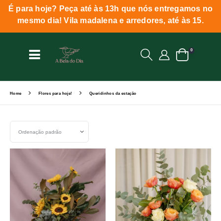
É para hoje? Peça até às 13h que nós entregamos no
mesmo dia! Vila madalena e arredores, até às 15.
0
Home
Flores para hoje!
Queridinhos da estação
Set Ascending Direction