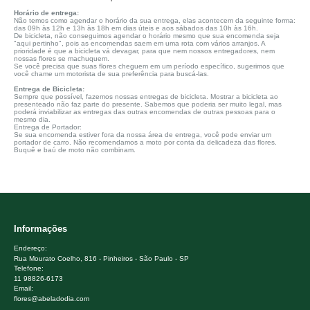
Horário de entrega:
Não temos como agendar o horário da sua entrega, elas acontecem da seguinte forma:
das 09h às 12h e 13h às 18h em dias úteis e aos sábados das 10h às 16h.
De bicicleta, não conseguimos agendar o horário mesmo que sua encomenda seja
"aqui pertinho", pois as encomendas saem em uma rota com vários arranjos. A
prioridade é que a bicicleta vá devagar, para que nem nossos entregadores, nem
nossas flores se machuquem.
Se você precisa que suas flores cheguem em um período específico, sugerimos que
você chame um motorista de sua preferência para buscá-las.
Entrega de Bicicleta:
Sempre que possível, fazemos nossas entregas de bicicleta. Mostrar a bicicleta ao
presenteado não faz parte do presente. Sabemos que poderia ser muito legal, mas
poderá inviabilizar as entregas das outras encomendas de outras pessoas para o
mesmo dia.
Entrega de Portador:
Se sua encomenda estiver fora da nossa área de entrega, você pode enviar um
portador de carro. Não recomendamos a moto por conta da delicadeza das flores.
Buquê e baú de moto não combinam.
Informações
Endereço:
Rua Mourato Coelho, 816 - Pinheiros - São Paulo - SP
Telefone:
11 98826-6173
Email:
flores@abeladodia.com