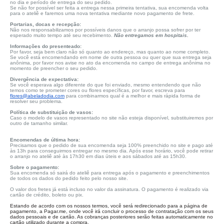
no dia e período de entrega do seu pedido.
Se não for possível ser feita a entrega nessa primeira tentativa, sua encomenda volta
para o ateliê e faremos uma nova tentativa mediante novo pagamento de frete.
Portarias, docas e recepção:
Não nos responsabilizamos por possíveis danos que o arranjo possa sofrer por ter
esperado muito tempo até seu recebimento.
Não entregamos em hospitais.
Informações do presenteado:
Por favor, seja bem claro não só quanto ao endereço, mas quanto ao nome completo.
Se você está encomendando em nome de outra pessoa ou quer que sua entrega seja
anônima, por favor nos avise no ato da encomenda no campo de entrega anônima no
momento de preencher o seu pedido.
Divergência de expectativa:
Se você esperava algo diferente do que foi enviado, mesmo entendendo que não
temos como te prometer cores ou flores específicas, por favor, escreva para
flores@abeladodia.com
para combinarmos qual é a melhor e mais rápida forma de
resolver seu problema.
Política de substituição de vasos:
Caso o modelo de vasos representado no site não esteja disponível, substituiremos por
outro de tamanho similar.
Encomendas de última hora:
Precisamos que o pedido de sua encomenda seja 100% preenchido no site e pago até
às 13h para conseguirmos entregar no mesmo dia. Após esse horário, você pode retirar
o arranjo no ateliê até às 17h30 em dias úteis e aos sábados até as 15h30.
Sobre o pagamento:
Sua encomenda só sairá do ateliê para entrega após o pagamento e preenchimentos
de todos os dados do pedido feito pelo nosso site.
O valor dos fretes já está incluso no valor da assinatura. O pagamento é realizado via
cartão de crédito, boleto ou pix.
Estando de acordo com os nossos termos, você será redirecionado para a página de
pagamento, a Pagar.me, onde você irá concluir o processo de contratação com os seus
dados pessoais e de cartão. As cobranças posteriores serão feitas automaticamente no
cartão utilizado durante a compra.