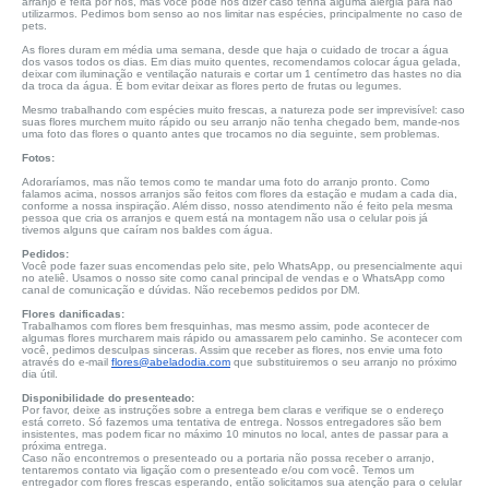
arranjo é feita por nós, mas você pode nos dizer caso tenha alguma alergia para não
utilizarmos. Pedimos bom senso ao nos limitar nas espécies, principalmente no caso de
pets.
As flores duram em média uma semana, desde que haja o cuidado de trocar a água
dos vasos todos os dias. Em dias muito quentes, recomendamos colocar água gelada,
deixar com iluminação e ventilação naturais e cortar um 1 centímetro das hastes no dia
da troca da água. É bom evitar deixar as flores perto de frutas ou legumes.
Mesmo trabalhando com espécies muito frescas, a natureza pode ser imprevisível: caso
suas flores murchem muito rápido ou seu arranjo não tenha chegado bem, mande-nos
uma foto das flores o quanto antes que trocamos no dia seguinte, sem problemas.
Fotos:
Adoraríamos, mas não temos como te mandar uma foto do arranjo pronto. Como
falamos acima, nossos arranjos são feitos com flores da estação e mudam a cada dia,
conforme a nossa inspiração. Além disso, nosso atendimento não é feito pela mesma
pessoa que cria os arranjos e quem está na montagem não usa o celular pois já
tivemos alguns que caíram nos baldes com água.
Pedidos:
Você pode fazer suas encomendas pelo site, pelo WhatsApp, ou presencialmente aqui
no ateliê. Usamos o nosso site como canal principal de vendas e o WhatsApp como
canal de comunicação e dúvidas. Não recebemos pedidos por DM.
Flores danificadas:
Trabalhamos com flores bem fresquinhas, mas mesmo assim, pode acontecer de
algumas flores murcharem mais rápido ou amassarem pelo caminho. Se acontecer com
você, pedimos desculpas sinceras. Assim que receber as flores, nos envie uma foto
através do e-mail
flores@abeladodia.com
que substituiremos o seu arranjo no próximo
dia útil.
Disponibilidade do presenteado:
Por favor, deixe as instruções sobre a entrega bem claras e verifique se o endereço
está correto. Só fazemos uma tentativa de entrega. Nossos entregadores são bem
insistentes, mas podem ficar no máximo 10 minutos no local, antes de passar para a
próxima entrega.
Caso não encontremos o presenteado ou a portaria não possa receber o arranjo,
tentaremos contato via ligação com o presenteado e/ou com você. Temos um
entregador com flores frescas esperando, então solicitamos sua atenção para o celular