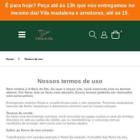
É para hoje? Peça até às 13h que nós entregamos no
mesmo dia! Vila madalena e arredores, até às 15.
0
Home
Termos de uso
Nossos termos de uso
Bem vindos à A Bela do Dia. Ao usar o nosso site, você concorda com os termos
abaixo. Por favor, leia os itens com atenção. Esses termos poderão ser revisados
sem aviso prévio.
Entregamos arranjos florais e complementos para o seu presente. Fazemos assinaturas
mensais de flores, workshops e decoramos eventos com os nossos arranjos.
Termos de venda:
Ao fazer uma encomenda conosco, você concorda em pagar o preço e taxa de entrega
descritos no site via cartão de crédito, pix ou transferência, e concorda com as
condições de entrega, bem como com os termos abaixo.
Sobre as flores do seu arranjo:
Trabalhamos com arranjos autorais e flores da estação. A escolha das flores do seu