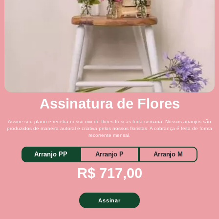
Assinatura de Flores
Assine seu plano e receba nosso mix de flores frescas toda semana. Nossos arranjos são
produzidos de maneira autoral e criativa pelos nossos floristas. A cobrança é feita de forma
recorrente mensal.
Arranjo PP
Arranjo P
Arranjo M
R$ 717,00
Assinar