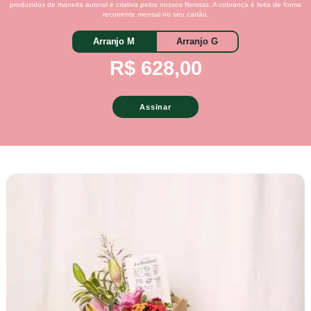
produzidos de maneira autoral e criativa pelos nossos floristas. A cobrança é feita de forma
recorrente mensal no seu cartão.
Arranjo M
Arranjo G
R$ 628,00
Assinar