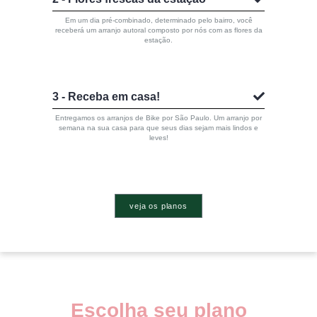
Em um dia pré-combinado, determinado pelo bairro, você
receberá um arranjo autoral composto por nós com as flores da
estação.
3 - Receba em casa!
Entregamos os arranjos de Bike por São Paulo. Um arranjo por
semana na sua casa para que seus dias sejam mais lindos e
leves!
veja os planos
Escolha seu plano