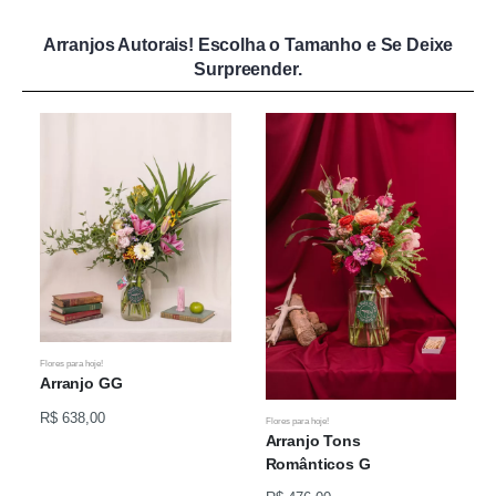
Arranjos Autorais! Escolha o Tamanho e Se Deixe
Surpreender.
Flores para hoje!
F
Arranjo GG
R$ 638,00
Flores para hoje!
Arranjo Tons
Românticos G