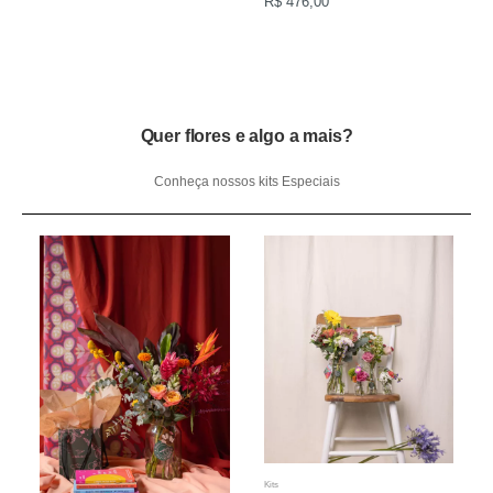
R$ 476,00
Quer flores e algo a mais?
Conheça nossos kits Especiais
Kits
K