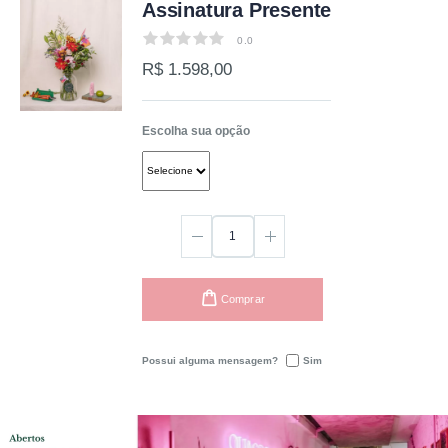
Assinatura Presente
0.0
0.0
R$ 1.598,00
Escolha sua opção
Comprar
Possui alguma mensagem?
Sim