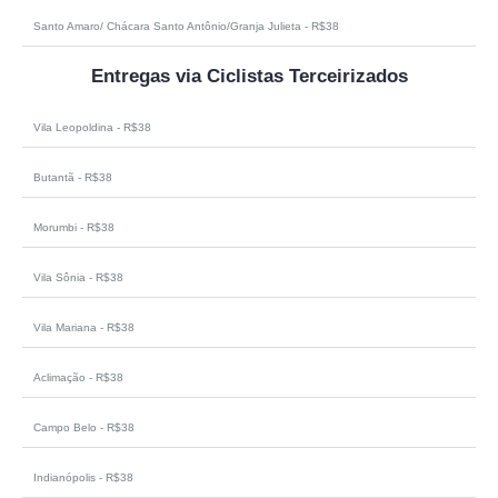
Santo Amaro/ Chácara Santo Antônio/Granja Julieta - R$38
Entregas via Ciclistas Terceirizados
Vila Leopoldina - R$38
Butantã - R$38
Morumbi - R$38
Vila Sônia - R$38
Vila Mariana - R$38
Aclimação - R$38
Campo Belo - R$38
Indianópolis - R$38