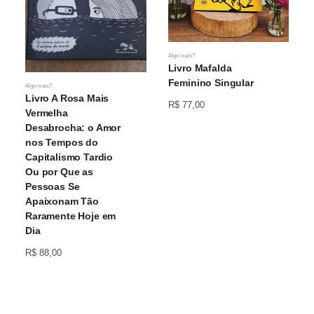
Algo mais?
Livro Mafalda
L
Feminino Singular
Algo mais?
Livro A Rosa Mais
R$ 77,00
Vermelha
Desabrocha: o Amor
nos Tempos do
Capitalismo Tardio
Ou por Que as
Pessoas Se
Apaixonam Tão
Raramente Hoje em
Dia
R$ 88,00