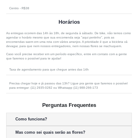
Centro - R$38
Horários
As entregas ocorrem das 14h às 18h, de segunda à sábado. De bike, não temos como
agendar o horário mesmo que sua encomenda seja "aqui pertinho", pois as
encomendas saem em uma rota com vários arranjos. A prioridade é que a bicicleta vá
devagar, para que nem nossos entregadores, nem nossas flores se machuquem.
Caso você precise receber em um período específico, entre em contato com a gente
que faremos o possível para te ajudar!
Taxa de agendamento para que chegue antes das 14h
Precisa chegar hoje e já passou das 13h? Ligue pra gente que faremos o possível
para entregar: (11) 2935-0282 ou Whatsapp (11) 988-266-173
Perguntas Frequentes
Como funciona?
Mas como sei quais serão as flores?