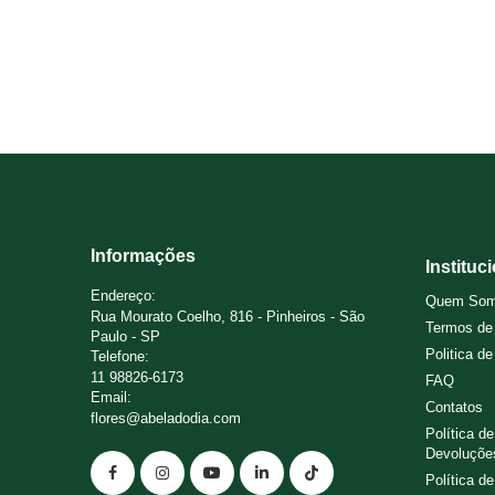
Informações
Instituc
Endereço:
Quem So
Rua Mourato Coelho, 816 - Pinheiros - São
Termos de
Paulo - SP
Politica d
Telefone:
11 98826-6173
FAQ
Email:
Contatos
flores@abeladodia.com
Política d
Devoluçõe
Política d