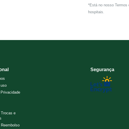
*Está no nosso Termos 
hospitais.
ional
Segurança
mos
 uso
e Privacidade
e Trocas e
s
e Reembolso