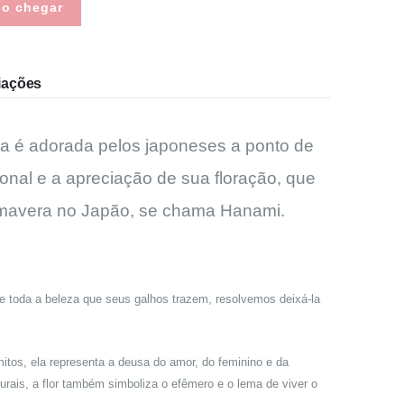
do chegar
iações
ira é adorada pelos japoneses a ponto de
onal e a apreciação de sua floração, que
imavera no Japão, se chama Hanami.
 toda a beleza que seus galhos trazem, resolvemos deixá-la
mitos, ela representa a deusa do amor, do feminino e da
rais, a flor também simboliza o efêmero e o lema de viver o