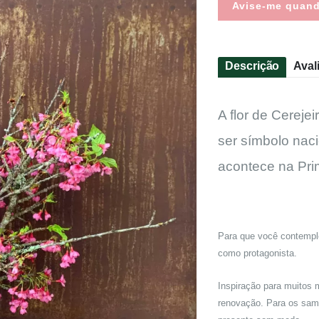
Avise-me quan
Descrição
Aval
A flor de Cereje
ser símbolo naci
acontece na Pr
Para que você contemple
como protagonista.
Inspiração para muitos 
renovação. Para os samu