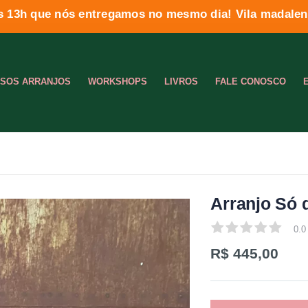
s 13h que nós entregamos no mesmo dia! Vila madalena
SOS ARRANJOS
WORKSHOPS
LIVROS
FALE CONOSCO
Arranjo Só 
0.0
0.0
R$ 445,00