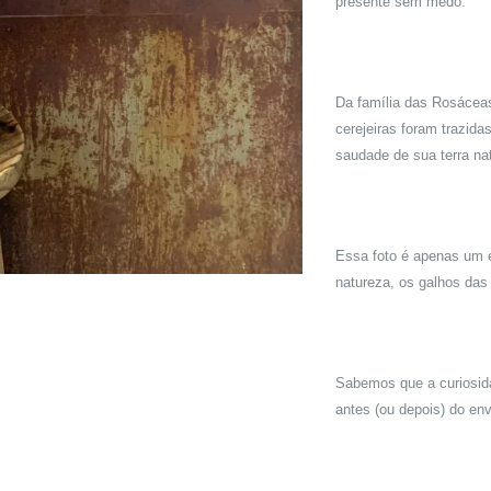
presente sem medo.
Da família das Rosáceas
cerejeiras foram trazid
saudade de sua terra na
Essa foto é apenas um 
natureza, os galhos das
Sabemos que a curiosida
antes (ou depois) do en