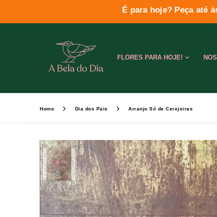
É para hoje? Peça até à
FLORES PARA HOJE!
NOS
Home
Dia dos Pais
Arranjo Só de Cerejeiras