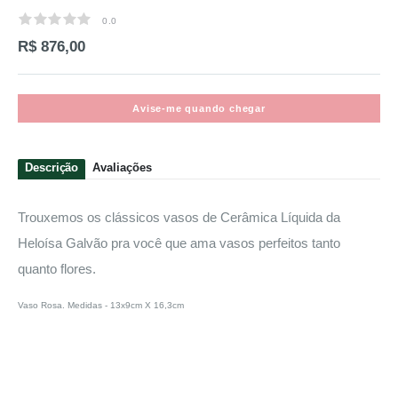
0.0
0.0
R$ 876,00
Avise-me quando chegar
Descrição
Avaliações
Trouxemos os clássicos vasos de Cerâmica Líquida da
Heloísa Galvão pra você que ama vasos perfeitos tanto
quanto flores.
Vaso Rosa. Medidas - 13x9cm X 16,3cm