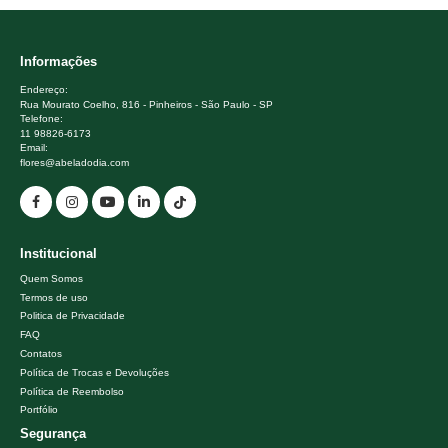
Informações
Endereço:
Rua Mourato Coelho, 816 - Pinheiros - São Paulo - SP
Telefone:
11 98826-6173
Email:
flores@abeladodia.com
Institucional
Quem Somos
Termos de uso
Politica de Privacidade
FAQ
Contatos
Política de Trocas e Devoluções
Política de Reembolso
Portfólio
Segurança