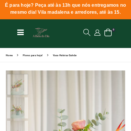
É para hoje? Peça até às 13h que nós entregamos no
mesmo dia! Vila madalena e arredores, até às 15.
0
Home
Flores para hoje!
Vaso Heloisa Galvão