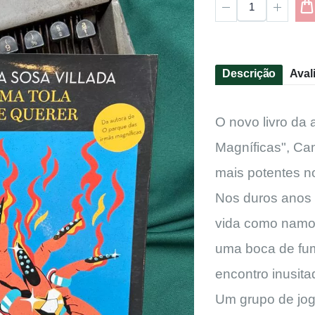
Descrição
Aval
O novo livro da
Magníficas", Ca
mais potentes no
Nos duros anos
vida como namo
uma boca de fum
encontro inusit
Um grupo de jog