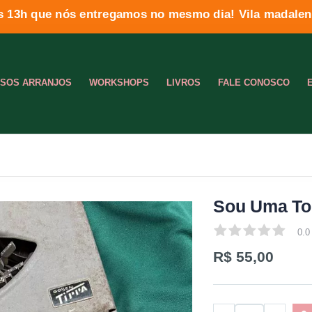
s 13h que nós entregamos no mesmo dia! Vila madalena
SOS ARRANJOS
WORKSHOPS
LIVROS
FALE CONOSCO
Sou Uma Tol
0.0
0.0
R$ 55,00