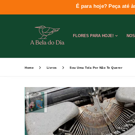
É para hoje? Peça até à
FLORES PARA HOJE!
NOS
Home
Livros
Sou Uma Tola Por Não Te Querer