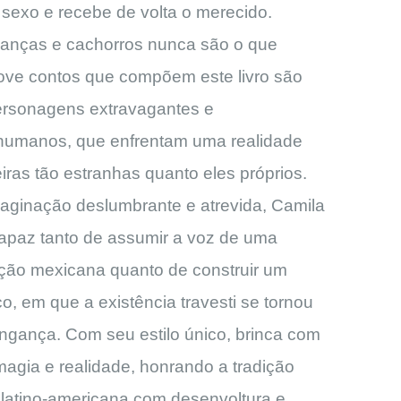
 sexo e recebe de volta o merecido.
crianças e cachorros nunca são o que
ove contos que compõem este livro são
ersonagens extravagantes e
humanos, que enfrentam uma realidade
ras tão estranhas quanto eles próprios.
ginação deslumbrante e atrevida, Camila
capaz tanto de assumir a voz de uma
sição mexicana quanto de construir um
co, em que a existência travesti se tornou
ingança. Com seu estilo único, brinca com
 magia e realidade, honrando a tradição
ra latino-americana com desenvoltura e