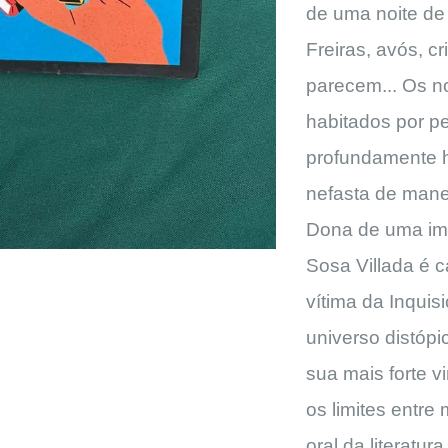
de uma noite de
Freiras, avós, 
parecem... Os n
habitados por p
profundamente 
nefasta de manei
Dona de uma ima
Sosa Villada é 
vítima da Inqui
universo distópi
sua mais forte v
os limites entre
oral da literatu