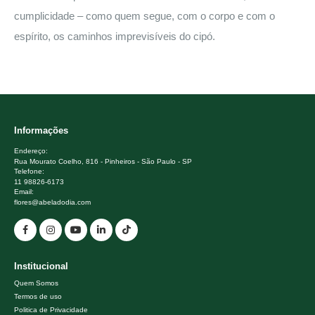
cumplicidade – como quem segue, com o corpo e com o
espírito, os caminhos imprevisíveis do cipó.
Informações
Endereço:
Rua Mourato Coelho, 816 - Pinheiros - São Paulo - SP
Telefone:
11 98826-6173
Email:
flores@abeladodia.com
Institucional
Quem Somos
Termos de uso
Politica de Privacidade