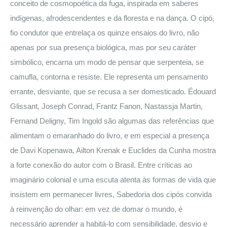
conceito de cosmopoética da fuga, inspirada em saberes
indígenas, afrodescendentes e da floresta e na dança. O cipó,
fio condutor que entrelaça os quinze ensaios do livro, não
apenas por sua presença biológica, mas por seu caráter
simbólico, encarna um modo de pensar que serpenteia, se
camufla, contorna e resiste. Ele representa um pensamento
errante, desviante, que se recusa a ser domesticado. Édouard
Glissant, Joseph Conrad, Frantz Fanon, Nastassja Martin,
Fernand Deligny, Tim Ingold são algumas das referências que
alimentam o emaranhado do livro, e em especial a presença
de Davi Kopenawa, Ailton Krenak e Euclides da Cunha mostra
a forte conexão do autor com o Brasil. Entre críticas ao
imaginário colonial e uma escuta atenta às formas de vida que
insistem em permanecer livres, Sabedoria dos cipós convida
à reinvenção do olhar: em vez de domar o mundo, é
necessário aprender a habitá-lo com sensibilidade, desvio e