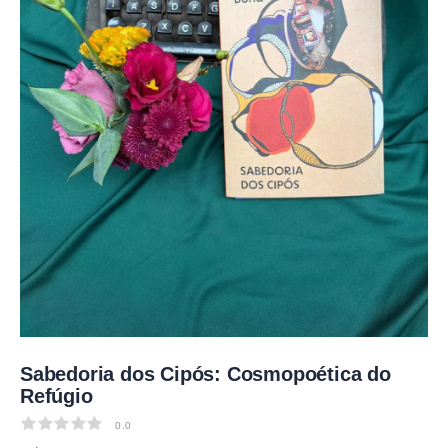
Sabedoria dos Cipós: Cosmopoética do
Refúgio
0.0
0.0