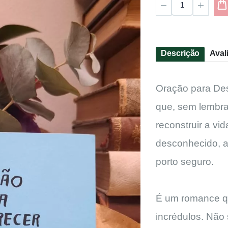
Descrição
Aval
Oração para Des
que, sem lembr
reconstruir a v
desconhecido, 
porto seguro.
É um romance qu
incrédulos. Não