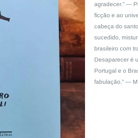
agradecer.” — Pi
ficção e ao uni
cabeça do sant
sucedido, mistu
brasileiro com 
Desaparecer é u
Portugal e o Bra
fabulação.” — M