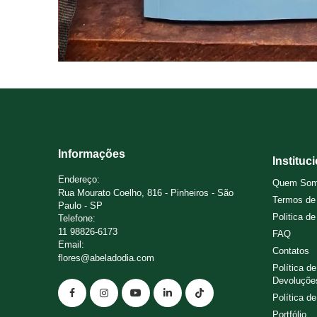
Informações
Instituc
Endereço:
Quem So
Rua Mourato Coelho, 816 - Pinheiros - São
Termos de
Paulo - SP
Politica d
Telefone:
11 98826-6173
FAQ
Email:
Contatos
flores@abeladodia.com
Política d
Devoluçõe
Política d
Portfólio