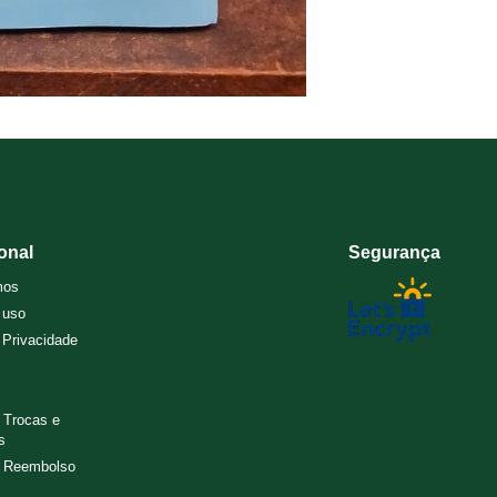
ional
Segurança
mos
 uso
e Privacidade
e Trocas e
s
e Reembolso