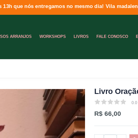
s 13h que nós entregamos no mesmo dia! Vila madalena
SOS ARRANJOS
WORKSHOPS
LIVROS
FALE CONOSCO
Livro Oraçã
0.0
0.0
R$ 66,00