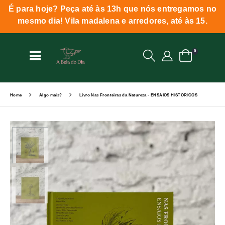
É para hoje? Peça até às 13h que nós entregamos no
mesmo dia! Vila madalena e arredores, até às 15.
0
Home
Algo mais?
Livro Nas Fronteiras da Natureza - ENSAIOS HISTORICOS