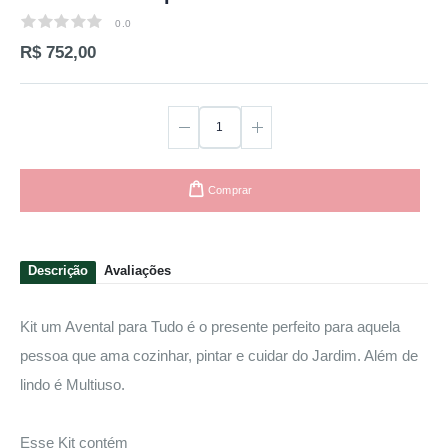
0.0
0.0
R$ 752,00
Comprar
Descrição
Avaliações
Kit um Avental para Tudo é o presente perfeito para aquela
pessoa que ama cozinhar, pintar e cuidar do Jardim. Além de
lindo é Multiuso.
Esse Kit contém