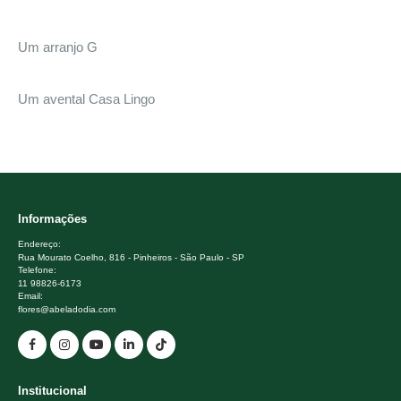
Um arranjo G
Um avental Casa Lingo
Informações
Endereço:
Rua Mourato Coelho, 816 - Pinheiros - São Paulo - SP
Telefone:
11 98826-6173
Email:
flores@abeladodia.com
Institucional