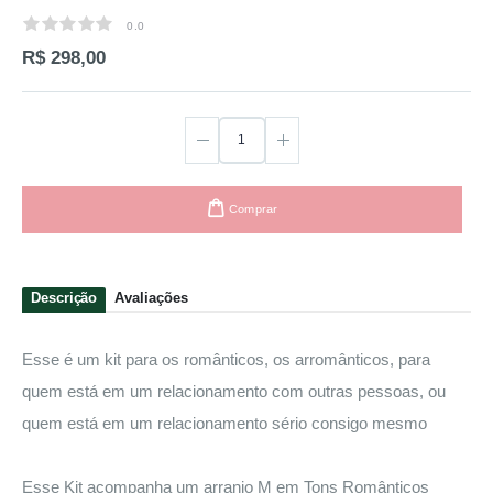
0.0
0.0
R$ 298,00
Comprar
Descrição
Avaliações
Esse é um kit para os românticos, os arromânticos, para
quem está em um relacionamento com outras pessoas, ou
quem está em um relacionamento sério consigo mesmo
Esse Kit acompanha um arranjo M em Tons Românticos