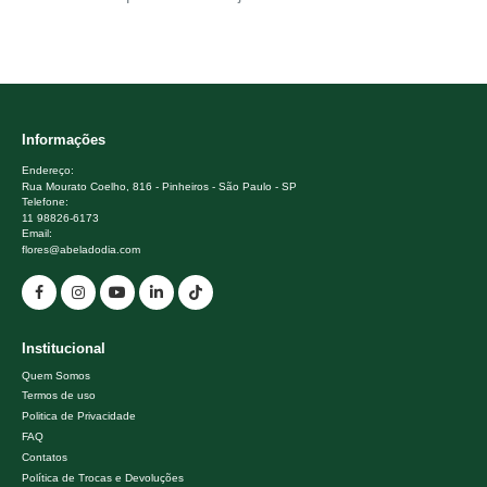
Informações
Endereço:
Rua Mourato Coelho, 816 - Pinheiros - São Paulo - SP
Telefone:
11 98826-6173
Email:
flores@abeladodia.com
Institucional
Quem Somos
Termos de uso
Politica de Privacidade
FAQ
Contatos
Política de Trocas e Devoluções