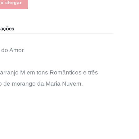
do chegar
iações
o do Amor
rranjo M em tons Românticos e três
to de morango da Maria Nuvem.