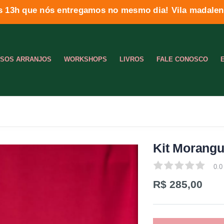
s 13h que nós entregamos no mesmo dia! Vila madalena
SOS ARRANJOS
WORKSHOPS
LIVROS
FALE CONOSCO
Kit Morang
0.0
0.0
R$ 285,00