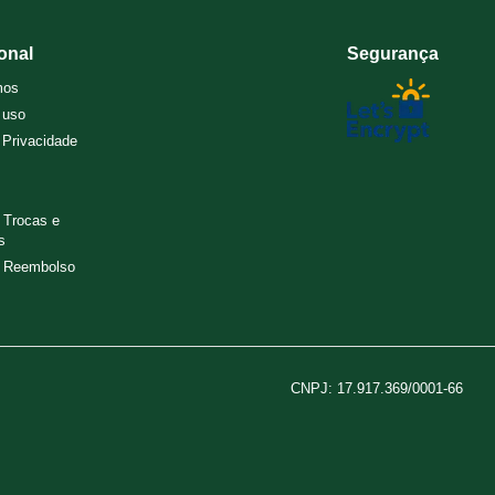
ional
Segurança
mos
 uso
e Privacidade
e Trocas e
s
e Reembolso
CNPJ: 17.917.369/0001-66