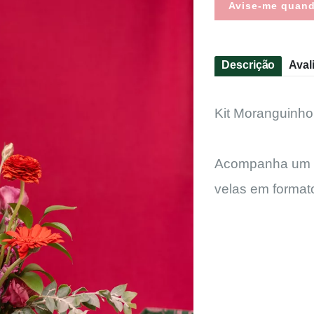
Avise-me quan
Descrição
Aval
Kit Moranguinh
Acompanha um a
velas em forma