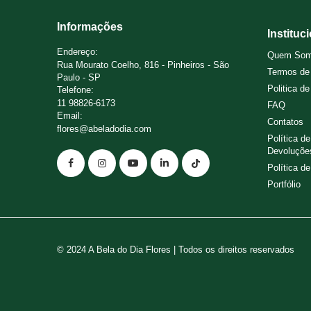
Informações
Instituc
Endereço:
Quem So
Rua Mourato Coelho, 816 - Pinheiros - São
Termos de
Paulo - SP
Politica d
Telefone:
11 98826-6173
FAQ
Email:
Contatos
flores@abeladodia.com
Política d
Devoluçõe
Política d
Portfólio
© 2024 A Bela do Dia Flores | Todos os direitos reservados