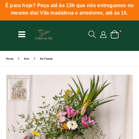
É para hoje? Peça até às 13h que nós entregamos no
mesmo dia! Vila madalena e arredores, até às 15.
0
Home
Kits
Kit Festão