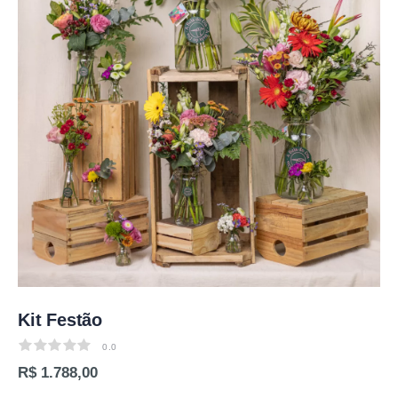
Kit Festão
0.0
0.0
R$ 1.788,00