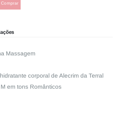
Comprar
iações
Uma Massagem
dratante corporal de Alecrim da Terral
o M em tons Românticos