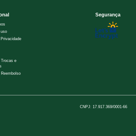
ional
Segurança
mos
 uso
e Privacidade
e Trocas e
s
e Reembolso
CNPJ: 17.917.369/0001-66