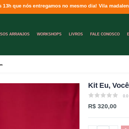
s 13h que nós entregamos no mesmo dia! Vila madalena
SOS ARRANJOS
WORKSHOPS
LIVROS
FALE CONOSCO
em
Kit Eu, Vo
0.0
0.0
R$ 320,00