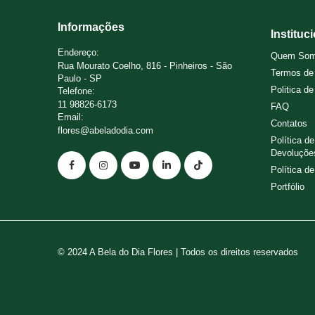
Informações
Instituc
Endereço:
Quem So
Rua Mourato Coelho, 816 - Pinheiros - São
Termos de
Paulo - SP
Politica d
Telefone:
11 98826-6173
FAQ
Email:
Contatos
flores@abeladodia.com
Política d
Devoluçõe
Política d
Portfólio
© 2024 A Bela do Dia Flores | Todos os direitos reservados