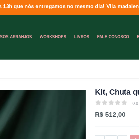
s 13h que nós entregamos no mesmo dia! Vila madalena
SOS ARRANJOS
WORKSHOPS
LIVROS
FALE CONOSCO
!
Kit, Chuta 
0.0
0.0
R$ 512,00