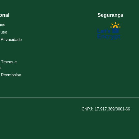
ional
Segurança
mos
 uso
e Privacidade
e Trocas e
s
e Reembolso
CNPJ: 17.917.369/0001-66