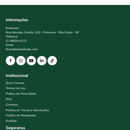
Informações
Endereço:
Rua Mourato Coelho, 816 - Pinheiros - São Paulo - SP
Telefone:
11 98826-6173
Email:
flores@abeladodia.com
Institucional
Quem Somos
Termos de uso
Politica de Privacidade
FAQ
Contatos
Política de Trocas e Devoluções
Política de Reembolso
Portfólio
Segurança