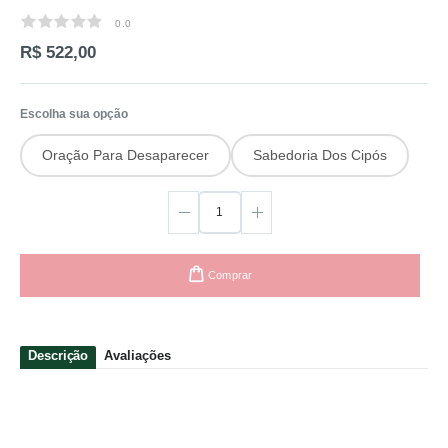
0.0
0.0
R$ 522,00
Escolha sua opção
Oração Para Desaparecer
Sabedoria Dos Cipós
Comprar
Descrição
Avaliações