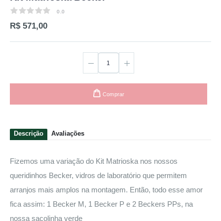
0.0
0.0
R$ 571,00
Comprar
Descrição
Avaliações
Fizemos uma variação do Kit Matrioska nos nossos
queridinhos Becker, vidros de laboratório que permitem
arranjos mais amplos na montagem. Então, todo esse amor
fica assim: 1 Becker M, 1 Becker P e 2 Beckers PPs, na
nossa sacolinha verde