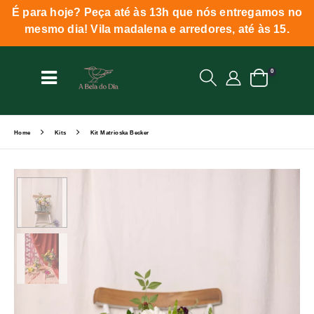
É para hoje? Peça até às 13h que nós entregamos no
mesmo dia! Vila madalena e arredores, até às 15.
0
Home
Kits
Kit Matrioska Becker