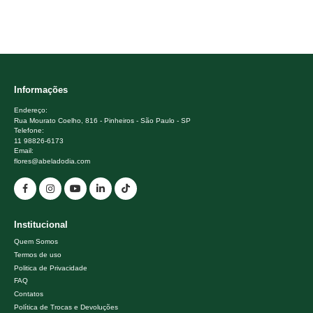
Informações
Endereço:
Rua Mourato Coelho, 816 - Pinheiros - São Paulo - SP
Telefone:
11 98826-6173
Email:
flores@abeladodia.com
Institucional
Quem Somos
Termos de uso
Politica de Privacidade
FAQ
Contatos
Política de Trocas e Devoluções