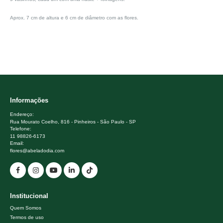
Aprox. 7 cm de altura e 6 cm de diâmetro com as flores.
Informações
Endereço:
Rua Mourato Coelho, 816 - Pinheiros - São Paulo - SP
Telefone:
11 98826-6173
Email:
flores@abeladodia.com
Institucional
Quem Somos
Termos de uso