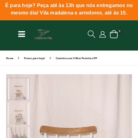
É para hoje? Peça até às 13h que nós entregamos no
mesmo dia! Vila madalena e arredores, até às 15.
0
Home
Flores para hoje!
Caixinha com 5 Mini Potinhos PP