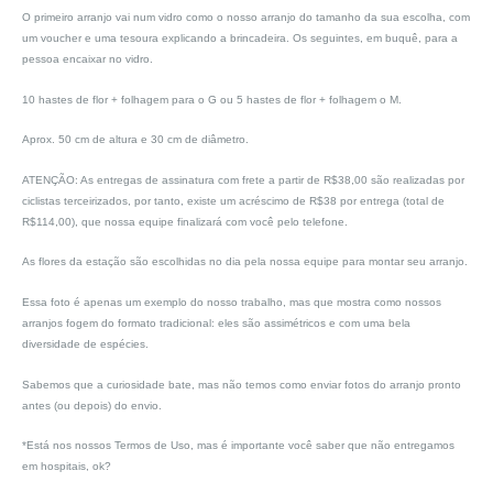
O primeiro arranjo vai num vidro como o nosso arranjo do tamanho da sua escolha, com
um voucher e uma tesoura explicando a brincadeira. Os seguintes, em buquê, para a
pessoa encaixar no vidro.
10 hastes de flor + folhagem para o G ou 5 hastes de flor + folhagem o M.
Aprox. 50 cm de altura e 30 cm de diâmetro.
ATENÇÃO: As entregas de assinatura com frete a partir de R$38,00 são realizadas por
ciclistas terceirizados, por tanto, existe um acréscimo de R$38 por entrega (total de
R$114,00), que nossa equipe finalizará com você pelo telefone.
As flores da estação são escolhidas no dia pela nossa equipe para montar seu arranjo.
Essa foto é apenas um exemplo do nosso trabalho, mas que mostra como nossos
arranjos fogem do formato tradicional: eles são assimétricos e com uma bela
diversidade de espécies.
Sabemos que a curiosidade bate, mas não temos como enviar fotos do arranjo pronto
antes (ou depois) do envio.
*Está nos nossos Termos de Uso, mas é importante você saber que não entregamos
em hospitais, ok?