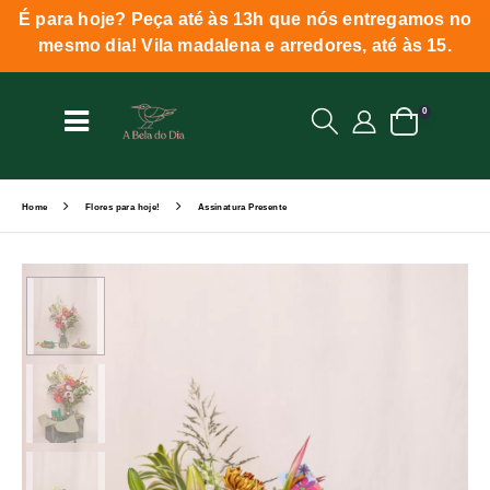
É para hoje? Peça até às 13h que nós entregamos no
mesmo dia! Vila madalena e arredores, até às 15.
0
Home
Flores para hoje!
Assinatura Presente