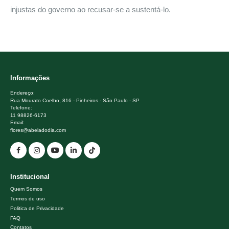
injustas do governo ao recusar-se a sustentá-lo.
Informações
Endereço:
Rua Mourato Coelho, 816 - Pinheiros - São Paulo - SP
Telefone:
11 98826-6173
Email:
flores@abeladodia.com
Institucional
Quem Somos
Termos de uso
Politica de Privacidade
FAQ
Contatos