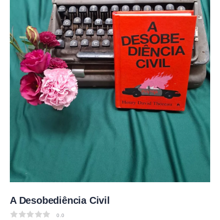
A Desobediência Civil
0.0
0.0