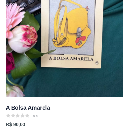
A Bolsa Amarela
0.0
0.0
R$ 90,00